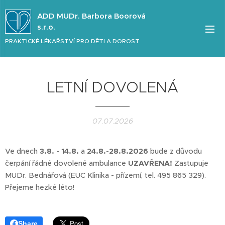
ADD MUDr. Barbora Boorová
s.r.o.
PRAKTICKÉ LÉKAŘSTVÍ PRO DĚTI A DOROST
LETNÍ DOVOLENÁ
07.07.2026
Ve dnech
3.8. - 14.8.
a
24.8.-28.8.
2026
bude z důvodu
čerpání řádné dovolené ambulance
UZAVŘENA!
Zastupuje
MUDr. Bednářová (EUC Klinika - přízemí, tel. 495 865 329).
Přejeme hezké léto!
Share