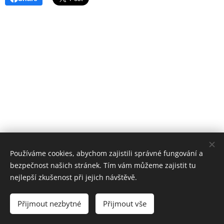
Používáme cookies, abychom zajistili správné fungování a
bezpečnost našich stránek. Tím vám můžeme zajistit tu
nejlepší zkušenost při jejich návštěvě.
powered by TB-MED
Přijmout nezbytné
Přijmout vše
Cookies