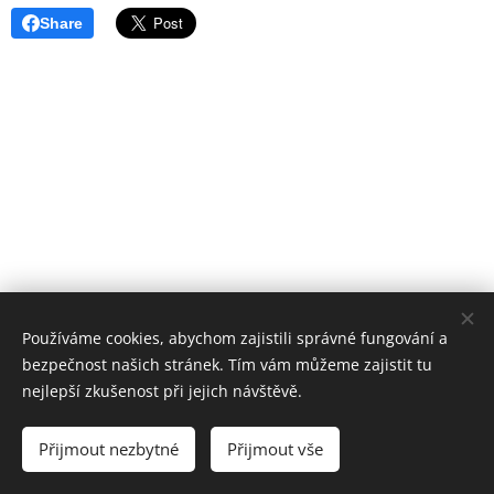
Share
Používáme cookies, abychom zajistili správné fungování a
bezpečnost našich stránek. Tím vám můžeme zajistit tu
nejlepší zkušenost při jejich návštěvě.
powered by TB-MED
Přijmout nezbytné
Přijmout vše
Cookies